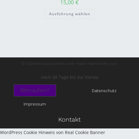
15,00
€
Ausführung wählen
© 2026 Kerwasburschen und -madli Wachenroth n.e.V.
noch 68 Tage bis zur Kerwa
Mitmachen?
Datenschutz
Impressum
Kontakt
WordPress Cookie Hinweis von Real Cookie Banner